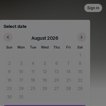
Sign in
Select date
August 2026
Sun
Mon
Tue
Wed
Thu
Fri
Sat
1
No tickets avail
2
3
4
5
6
7
8
No tickets available
No tickets available
No tickets available
No tickets available
No tickets available
No tickets available
No tickets avail
9
10
11
12
13
14
15
No tickets available
No tickets available
No tickets available
No tickets available
No tickets available
No tickets available
No tickets avail
16
17
18
19
20
21
22
No tickets available
No tickets available
No tickets available
No tickets available
No tickets available
No tickets available
No tickets avail
23
24
25
26
27
28
29
No tickets available
No tickets available
No tickets available
No tickets available
No tickets available
No tickets available
No tickets avail
30
31
No tickets available
No tickets available